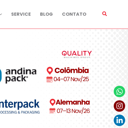
SERVICE
BLOG
CONTATO
W
I
Li
in