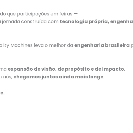
do que participações em feiras —
a jornada construída com
tecnologia própria, engenha
ality Machines leva o melhor da
engenharia brasileira
p
 uma
expansão de visão, de propósito e de impacto
.
m nós,
chegamos juntos ainda mais longe
.
e.