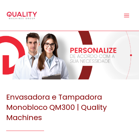
Ir
para
o
conteúdo
Envasadora e Tampadora
Monobloco QM300 | Quality
Machines