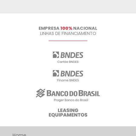
t
e
a
j
u
EMPRESA
100%
NACIONAL
d
LINHAS DE FINANCIAMENTO
a
r
?
*
. Home