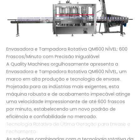
Envasadora e Tampadora Rotativa QM600 NÍVEL: 600
Frascos/Minuto com Precisão Inigualável
A
Quality Machines
orgulhosamente apresenta a
Envasadora e Tampadora Rotativa QM600 NÍVEL
, um
marco em
alta produção
e tecnologia de envase.
Projetada para as indústrias mais exigentes, esta
máquina robusta e de acabamento impecável atinge
uma velocidade impressionante de até
600 frascos
por minuto
, estabelecendo um novo padrão de
eficiência e confiabilidade no mercado.
Tecnologia Rotativa de Última Geração para Envase e
Fechamento
As soluções combinadas com a tecnologia rotativa da