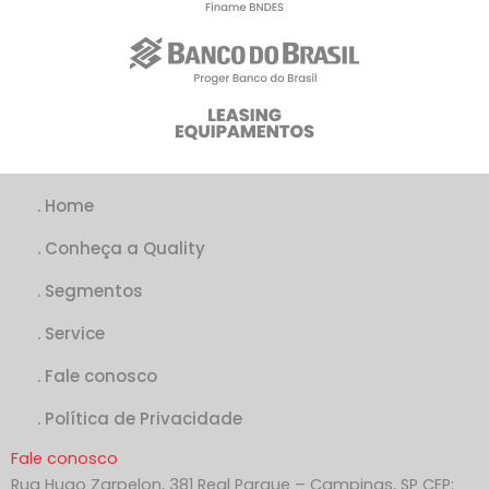
. Home
. Conheça a Quality
. Segmentos
. Service
. Fale conosco
. Política de Privacidade
Fale conosco
Rua Hugo Zarpelon, 381 Real Parque – Campinas, SP CEP: