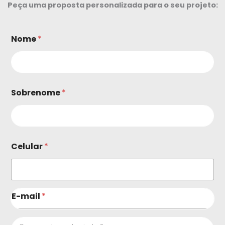
Peça uma proposta personalizada para o seu projeto:
Nome
*
Sobrenome
*
Celular
*
E-mail
*
C